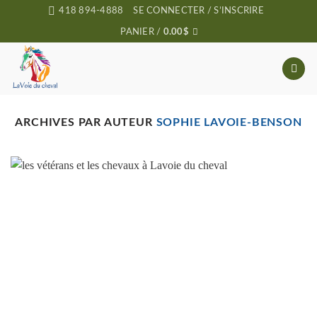
Passer
418 894-4888
SE CONNECTER / S’INSCRIRE
au
PANIER /
0.00
$
contenu
ARCHIVES PAR AUTEUR
SOPHIE LAVOIE-BENSON