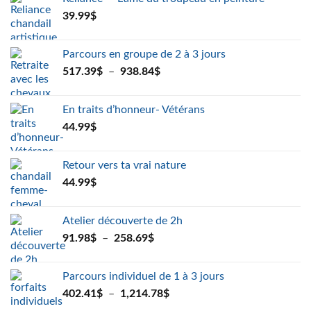
39.99
$
Parcours en groupe de 2 à 3 jours
Plage
517.39
$
–
938.84
$
de
prix :
En traits d’honneur- Vétérans
517.39$
44.99
$
à
938.84$
Retour vers ta vrai nature
44.99
$
Atelier découverte de 2h
Plage
91.98
$
–
258.69
$
de
prix :
Parcours individuel de 1 à 3 jours
91.98$
Plage
402.41
$
–
1,214.78
$
à
de
258.69$