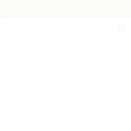
Passer
418 894-4888
SE CONNECTER / S’INSCRIRE
au
PANIER /
0.00
$
contenu
ACCUEIL
»
BOUTIQUE
FILTRER