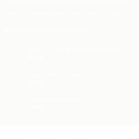
Harmoniser son féminin et son masculin avec les chevaux
Vanlife et connexion équine: Tourisme Bas Saint-Laurent
BOUTIQUE: ACHAT/INSCRIPTION
Reliance — L’âme du troupeau en peinture
39.99
$
Dans le souffle du cheval
44.99
$
Chevaux et sages anciens
44.99
$
PARCOURS AVEC LES CHEVAUX
SERVICE ÉQUIN IVAC
MEMBRES DU TROUPEAU
ATELIER ÉQUIPE