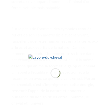
secrets
, enveloppant l’homme et l’animal d’une
force invisible mais palpable.
Sur la peau de l’homme,
des symboles tatoués
,
reflets de son lien indéfectible avec le vivant,
rappellent que
l’être humain est uni à la terre, aux
arbres et aux esprits de la nature
. Dans ce
moment suspendu, l’homme puise sa force dans
cet échange silencieux, trouvant en lui
la même
essence qui anime la forêt et le galop du cheval
.
Un appel à l’équilibre, à l’introspection et à la
reconnexion avec ce qui est vivant en soi.
Porter
ce chandail, c’est s’imprégner de cette énergie,
ressentir l’appel de la nature et honorer la
puissance du lien spirituel entre l’homme, le
cheval et l’univers.