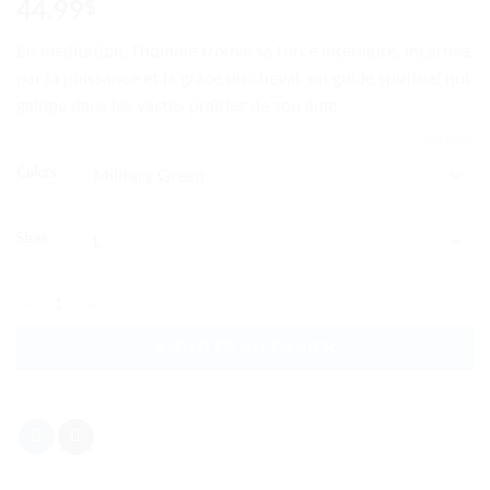
44.99
$
En
méditation, l’homme trouve sa
fo
rce
intérieure, incarnée
par la puissance et la grâce du cheval, un guide spirituel qui
galope dans les vastes prairies de son âme.
EFFACER
Colors
Sizes
quantité de En méditation l'homme trouve sa force intérieur
AJOUTER AU PANIER