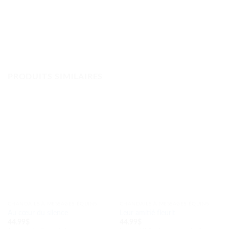
PRODUITS SIMILAIRES
CHANDAILS À MESSAGES ÉQUINS
CHANDAILS À MESSAGES ÉQUINS
Au cœur du silence
Leur amitié fleurit
44.99
$
44.99
$