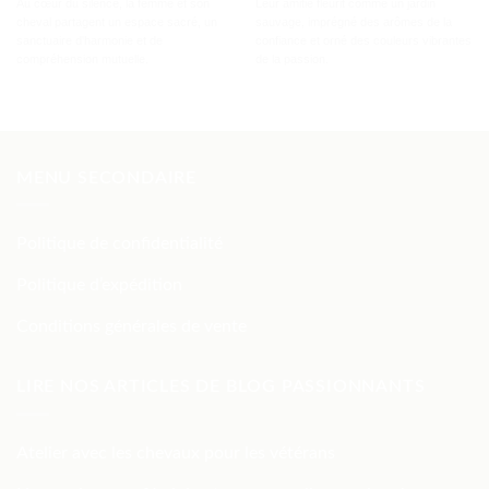
Au cœur du silence, la femme et son
Leur amitié fleurit comme un jardin
cheval partagent un espace sacré, un
sauvage, imprégné des arômes de la
sanctuaire d'harmonie et de
confiance et orné des couleurs vibrantes
compréhension mutuelle.
de la passion.
MENU SECONDAIRE
Politique de confidentialité
Politique d’expédition
Conditions générales de vente
LIRE NOS ARTICLES DE BLOG PASSIONNANTS
Atelier avec les chevaux pour les vétérans