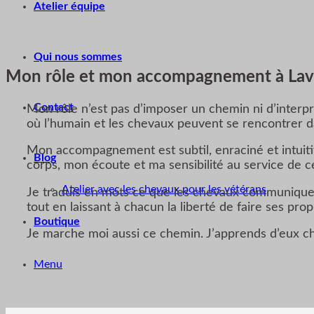
Atelier équipe
Qui nous sommes
Mon rôle et mon accompagnement à Lav
Contact
Mon rôle n’est pas d’imposer un chemin ni d’interpré
où l’humain et les chevaux peuvent se rencontrer da
Mon accompagnement est subtil, enraciné et intui
Blog
corps, mon écoute et ma sensibilité au service de ce
Atelier avec les chevaux pour les vétérans
Je traduis en mots ce que les chevaux communique
tout en laissant à chacun la liberté de faire ses prop
Boutique
Je marche moi aussi ce chemin. J’apprends d’eux cha
Menu