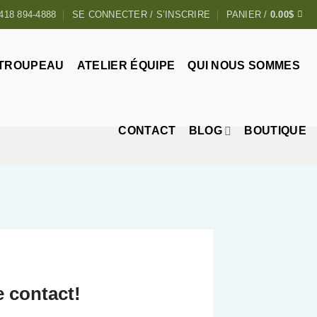
418 894-4888
SE CONNECTER / S’INSCRIRE
PANIER /
0.00
$
 TROUPEAU
ATELIER ÉQUIPE
QUI NOUS SOMMES
CONTACT
BLOG
BOUTIQUE
e contact!