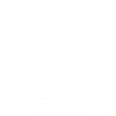
PRODUITS SIMILAIRES
CHANDAILS À MESSAGES ÉQUINS
CHAND
Dans le souffle du cheval
La fo
44.99
$
44.9
Dans le souffle du cheval, la femme trouve la
En
méd
sagesse ancestrale; dans le regard de la
la forc
femme, le cheval voit un esprit libre.
grandi