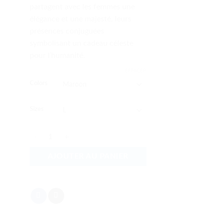
partagent avec les femmes une
élégance et une majesté, leurs
présences conjuguées
symbolisant un cadeau céleste
pour l’humanité.
EFFACER
Colors
Sizes
quantité de Alliés cosmiques
AJOUTER AU PANIER