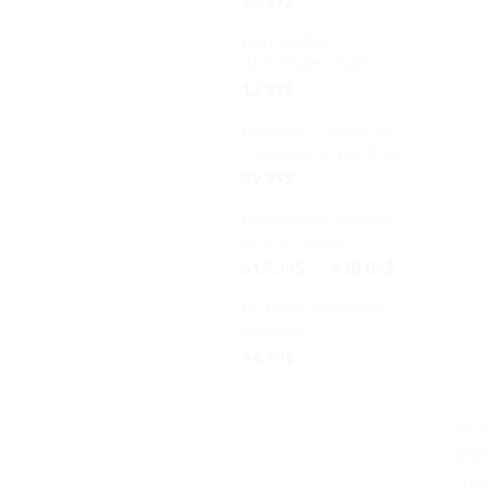
16.99
$
Liste audio-
Archétypes équins
12.99
$
Reliance — L’âme du
troupeau en peinture
39.99
$
Parcours en groupe
de 2 à 3 jours
Plage
517.39
$
–
938.84
$
de
En traits d’honneur-
prix :
Vétérans
517.39$
44.99
$
à
938.84$