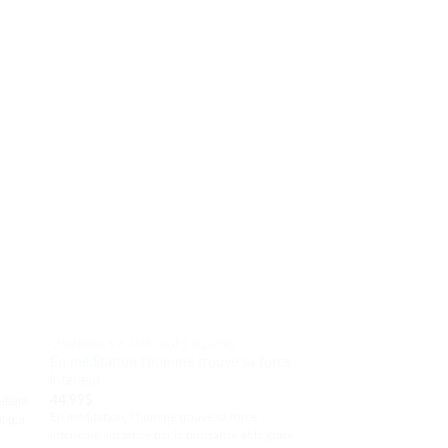
CHANDAILS À MESSAGES ÉQUINS
CHANDAILS À MESSAGE
En méditation l’homme trouve sa force
Retour vers ta vrai n
intérieur
44.99
$
44.99
$
eflète
« Je te montre le chemin d
En
méditation, l’homme trouve sa
fo
rce
nature. »
it qui
intérieure, incarnée par la puissance et la grâce