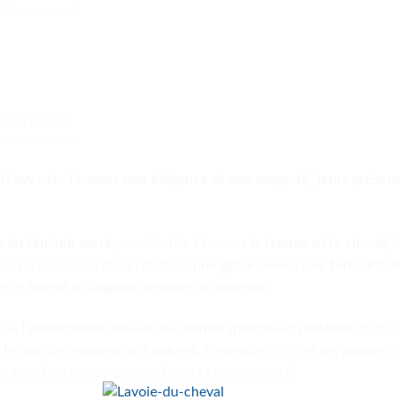
MENTAIRES
ent avec les femmes une élégance et une magesté, leurs prése
e du féminin sacré
, manifestée à travers
la femme et le cheval
, 
souveraine. Tous deux reflètent
une grâce innée, une force intu
entre
liberté et sagesse, instinct et création
.
lise
l’indomptable beauté du monde spirituel et matériel
, tout 
e
le souffle créateur de l’univers
. Ensemble, ils sont
les miroirs 
 dans l’harmonie entre la force et la sensibilité.