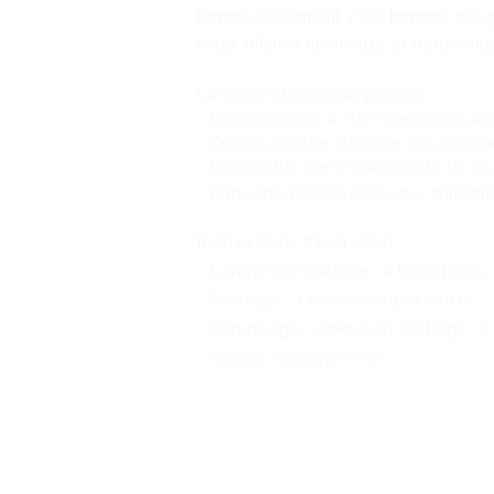
Porter ce chandail, c’est honorer ces g
cette alliance lumineuse et transcend
Caractéristiques du produit
– Confectionné à 100 % en coton lég
– Coupe ajustée adaptée aux contex
– Disponible dans une variété de co
– Étiquette détachable pour minimise
Instructions d’entretien
– Lavage en machine : à froid (max. 
– Séchage : à basse température
– Repassage, vapeur ou séchage :
– Ne pas nettoyer à sec