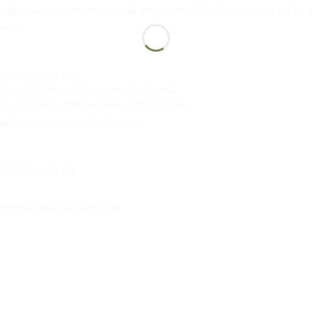
uides sacrés, reconnaître la beauté du féminin sacré en soi et da
ante.
er et respirant
tes décontractés et semi-formels
uleurs pour différentes préférences
r les irritations de la peau
30 °C ou 90 °F)
 à température moyenne