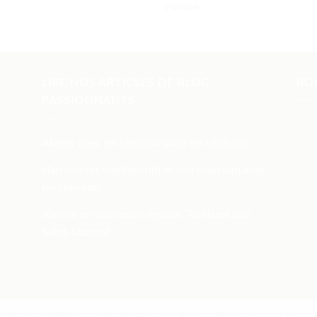
physique.
LIRE NOS ARTICLES DE BLOG
BO
PASSIONNANTS
Atelier avec les chevaux pour les vétérans
Harmoniser son féminin et son masculin avec
les chevaux
Vanlife et connexion équine: Tourisme Bas
Saint-Laurent
 IVAC
MEMBRES DU TROUPEAU
ATELIER ÉQUIPE
QUI NOUS SOMM