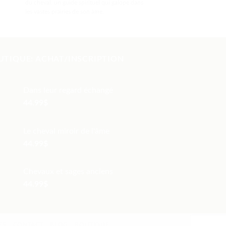
du cheval, un guide spirituel qui galope dans
les vastes prairies de son âme.
UTIQUE: ACHAT/INSCRIPTION
Dans leur regard échangé
44.99
$
Le cheval miroir de l'âme
44.99
$
Chevaux et sages anciens
44.99
$
ES
CONTACT
BLOG
BOUTIQUE