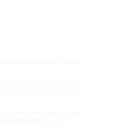
nces conjugeés symbolisant un cadeau
deux êtres porteurs d’une énergie aussi
itive et une connexion profonde avec
comme la femme,
gardienne de la vie et
d’une majesté céleste
, rappelant à