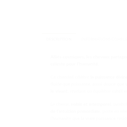
DESCRIPTION
INFORMATIONS COMPLÉ
Alliés cosmiques, les chevaux partag
céleste pour l’humanité.
Ce chandail célèbre
la puissance divin
fluide que puissante, aussi douce que 
le vivant
, révélant un équilibre subtil 
Le cheval,
noble et intemporel
, symbo
de l’intuition primordiale
, porte en ell
l’humanité que la vraie puissance réside