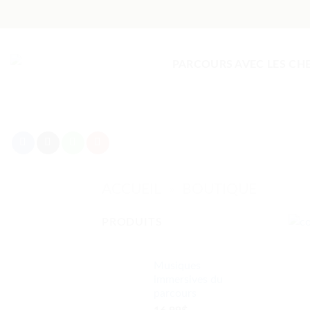
Passer
au
contenu
PARCOURS AVEC LES CH
ACCUEIL
»
BOUTIQUE
PRODUITS
Musiques
immersives du
parcours