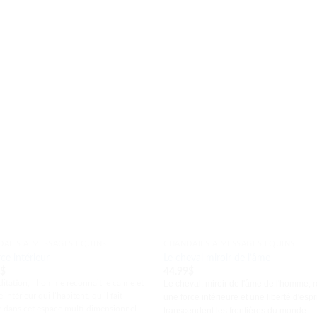
AILS À MESSAGES ÉQUINS
CHANDAILS À MESSAGES ÉQUINS
rce intérieur
Le cheval miroir de l’âme
9
$
44.99
$
itation, l’homme reconnait le calme et
Le cheval, miroir de l'âme de l'homme, r
e intérieur qui l’habitent, qu’il fait
une force intérieure et une liberté d'espr
r dans cet espace multi-dimensionnel.
transcendent les frontières du monde