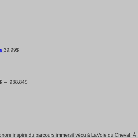
re
39.99
$
Plage
de
prix :
517.39$
à
$
–
938.84
$
938.84$
nore inspiré du parcours immersif vécu à LaVoie du Cheval. À t