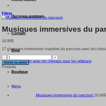
Filtrer
Qui nous sommes
Musiques immersives du pa
Contact
16.99
$
17 chansons immersives inspirées du parcours avec les chev
Blog
quantité
de
Atelier avec les chevaux pour les vétérans
Ajouter au panier
Musiques
Produits
immersives
Boutique
du
parcours
Menu
Musiques immersives du parcours
16.99
$