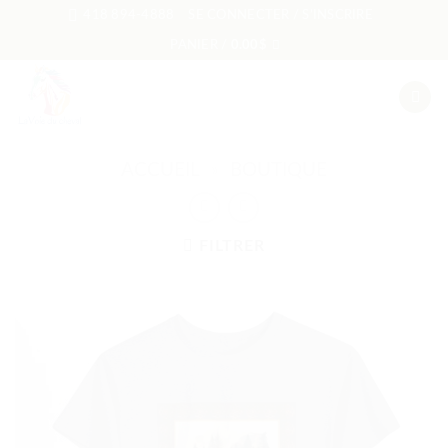
Passer
418 894-4888
SE CONNECTER / S’INSCRIRE
au
PANIER /
0.00
$
contenu
ACCUEIL
»
BOUTIQUE
FILTRER