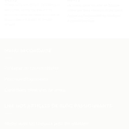
44.99
$
44.99
$
Méditer avec son cheval, c'est dialoguer
Le cheval, miroir de l'âme de l'homme,
avec l'âme, un voyage intérieur où
reflète une force intérieure et une liberté
femme et cheval partagent la lumière de
d'esprit qui transcendent les frontières
la conscience et la paix de l'instant
du monde physique.
présent.
MENU SECONDAIRE
Politique de confidentialité
Politique d’expédition
Conditions générales de vente
LIRE NOS ARTICLES DE BLOG PASSIONNANTS
Atelier avec les chevaux pour les vétérans