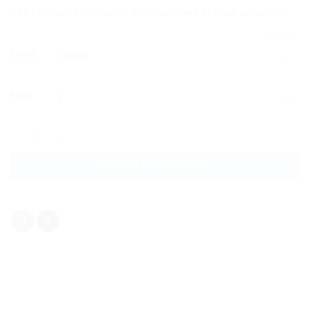
« Je te montre le chemin du retour vers ta vraie nature. »
EFFACER
Colors
Sizes
quantité de Retour vers ta vrai nature
AJOUTER AU PANIER