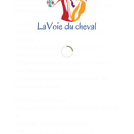
VÊTEMENT: IL EST UN GUIDE VISUEL, UN
SYMBOLE VIVANT DE RETOUR À SOI.
Caractéristiques du produit
– Confectionné à 100 % en coton léger et
respirant
– Coupe ajustée adaptée aux contextes
décontractés et semi-formels
– Disponible dans une variété de couleurs
pour différentes préférences
– Étiquette détachable pour minimiser les
irritations de la peau
Instructions d’entretien
– Lavage en machine : à froid (max. 30 °C ou 90
°F)
– Séchage : à basse température
– Repassage, vapeur ou séchage : à