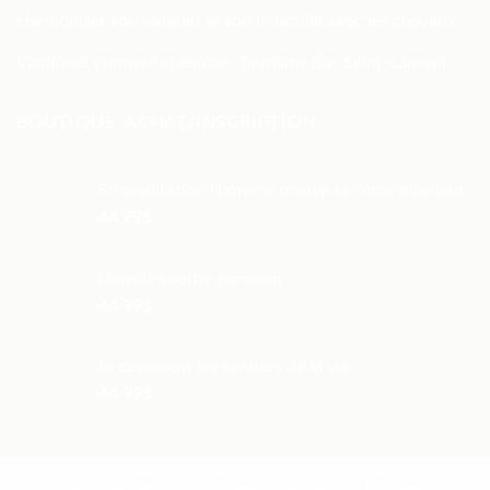
Harmoniser son féminin et son masculin avec les chevaux
Vanlife et connexion équine: Tourisme Bas Saint-Laurent
BOUTIQUE: ACHAT/INSCRIPTION
En méditation l'homme trouve sa force intérieur
44.99
$
Dans le souffle commun
44.99
$
Ils explorent les sentiers de la vie
44.99
$
PARCOURS AVEC LES CHEVAUX
SERVICE ÉQUIN IVAC