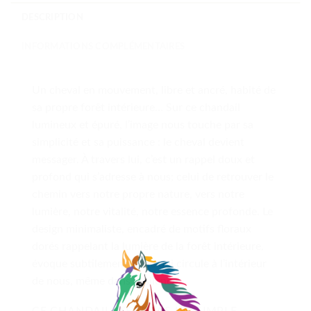
DESCRIPTION
INFORMATIONS COMPLÉMENTAIRES
Un cheval en mouvement, libre et ancré, habité de
sa propre forêt intérieure… Sur ce chandail
lumineux et épuré, l’image nous touche par sa
simplicité et sa puissance : le cheval devient
messager. À travers lui, c’est un rappel doux et
profond qui s’adresse à nous; celui de retrouver le
chemin vers notre propre nature, vers notre
lumière, notre vitalité, notre essence profonde. Le
design minimaliste, encadré de motifs floraux
dorés rappelant la lumière de la forêt intérieure,
évoque subtilement la vie qui circule à l’intérieur
de nous, même dans le silence.
CE CHANDAIL N’EST PAS UN SIMPLE