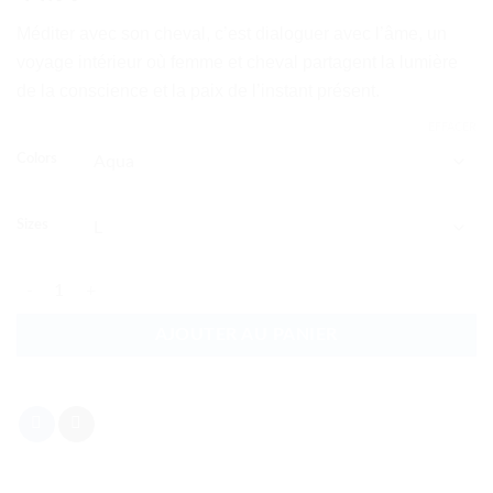
Méditer avec son cheval, c’est dialoguer avec l’âme, un
voyage intérieur où femme et cheval partagent la lumière
de la conscience et la paix de l’instant présent.
EFFACER
Colors
Sizes
quantité de Méditer avec son cheval
AJOUTER AU PANIER