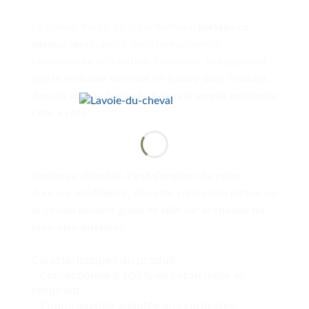
Le cheval, miroir du cœur humain,
partage ce
silence sacré
, ancré dans une présence
bienveillante et intuitive. Ensemble, ils rappellent
que
la véritable sérénité se trouve dans l’instant,
dans le souffle partagé et dans la simple existence
côte à côte
.
Porter ce chandail, c’est s’inspirer de cette
douceur méditative, de cette connexion intime où
le cheval devient guide et allié sur le chemin du
bien-être intérieur.
Caractéristiques du produit
– Confectionné à 100 % en coton léger et
respirant
– Coupe ajustée adaptée aux contextes