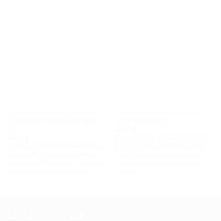
CHANDAILS À MESSAGES ÉQUINS
CHANDAILS À MESSAGES ÉQUINS
Ils explorent les sentiers de la
Alliés cosmiques
vie
44.99
$
44.99
$
Alliés cosmiques, les chevaux partagent
Ensemble,
ils explorent les sentiers de
avec les femmes une élégance et une
la vie, guidés par une compréhension
majesté, leurs présences conjuguées
mutuelle qui défie les mots, mais qui est
symbolisant un cadeau céleste pour
ressentie au plus profond de l'âme.
l'humanité.
MENU SECONDAIRE