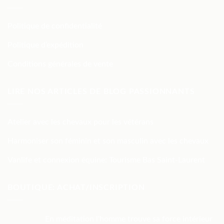
Politique de confidentialité
Politique d’expédition
Conditions générales de vente
LIRE NOS ARTICLES DE BLOG PASSIONNANTS
Atelier avec les chevaux pour les vétérans
Harmoniser son féminin et son masculin avec les chevaux
Vanlife et connexion équine: Tourisme Bas Saint-Laurent
BOUTIQUE: ACHAT/INSCRIPTION
En méditation l'homme trouve sa force intérieur