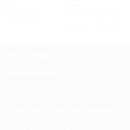
44.99
$
44.99
$
Au cœur du silence, la femme et son
cheval partagent un espace sacré, un
En
méditation, l’homme trouve sa
fo
rce
sanctuaire d'harmonie et de
intérieure, incarnée par la puissance et la
compréhension mutuelle.
grâce du cheval, un guide spirituel qui
galope dans les vastes prairies de son
âme.
MENU SECONDAIRE
Politique de confidentialité
Politique d’expédition
Conditions générales de vente
LIRE NOS ARTICLES DE BLOG PASSIONNANTS
Atelier avec les chevaux pour les vétérans