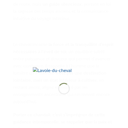
de route, mais
un guide silencieux
, portant en lui
la sagesse des temps anciens et la connaissance
intuitive du voyage intérieur.
Le cheval incarne
la force et la tranquillité d’esprit
nécessaires à l’éveil de soi
, un équilibre subtil
entre puissance et douceur qui permet d’avancer
avec confiance. Il rappelle à l’homme que la
lumière qu’il cherche
n’est pas une destination
lointaine, mais un état intérieur à cultiver
, en
restant ancré, aligné et inspiré par les
enseignements ancestraux qui résonnent encore
aujourd’hui.
Porter ce chandail, c’est s’imprégner de cette
guidance intemporelle, se rappeler que la paix et