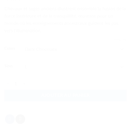
Chevaux et sages anciens illustrent ensemble la fusion de la
force intérieure et de la tranquillité, œuvrant pour un
monde où les enseignements ancestraux guident les pas
vers l’illumination.
EFFACER
Colors
Sizes
quantité de Chevaux et sages anciens
AJOUTER AU PANIER