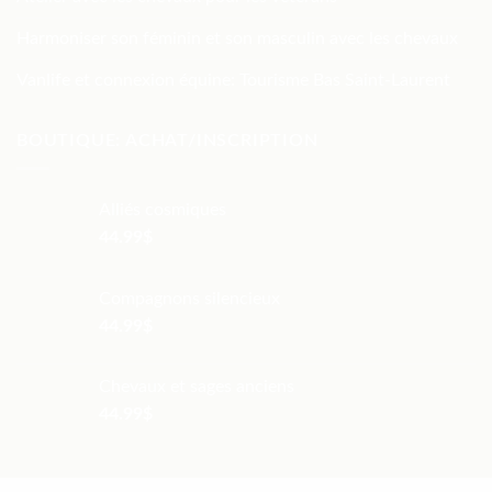
Harmoniser son féminin et son masculin avec les chevaux
Vanlife et connexion équine: Tourisme Bas Saint-Laurent
BOUTIQUE: ACHAT/INSCRIPTION
Alliés cosmiques
44.99
$
Compagnons silencieux
44.99
$
Chevaux et sages anciens
44.99
$