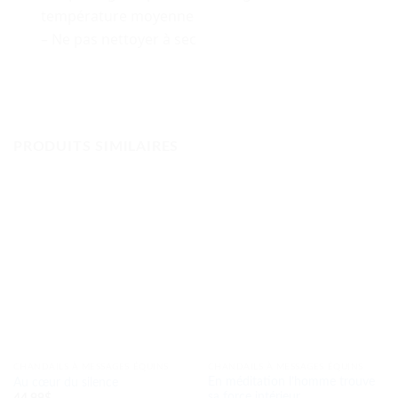
température moyenne
– Ne pas nettoyer à sec
PRODUITS SIMILAIRES
CHANDAILS À MESSAGES ÉQUINS
CHANDAILS À MESSAGES ÉQUINS
En méditation l’homme trouve
Au cœur du silence
sa force intérieur