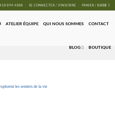
418 894-4888
SE CONNECTER / S’INSCRIRE
PANIER /
0.00
$
U
ATELIER ÉQUIPE
QUI NOUS SOMMES
CONTACT
BLOG
BOUTIQUE