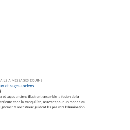
AILS À MESSAGES ÉQUINS
x et sages anciens
$
 et sages anciens illustrent ensemble la fusion de la
ntérieure et de la tranquillité, œuvrant pour un monde où
eignements ancestraux guident les pas vers l'illumination.