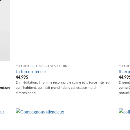
CHANDAILS À MESSAGES ÉQUINS
CHAND
La force intérieur
Ils exp
44.99
$
44.99
En
méditation, l’homme reconnait le calme et la force intérieur
Ensemb
qui l’habitent, qu’il fait grandir dans cet espace multi-
compréh
ntières
dimensionnel.
ressent