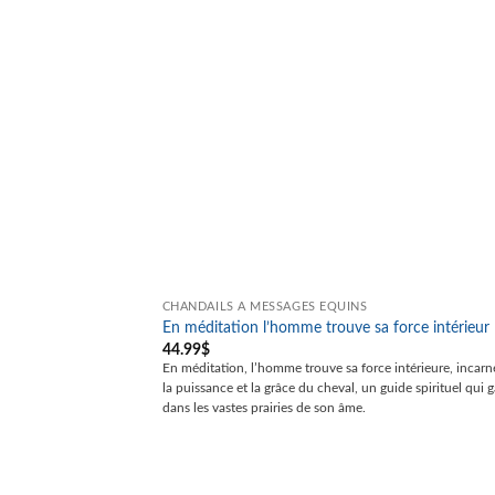
CHANDAILS À MESSAGES ÉQUINS
En méditation l’homme trouve sa force intérieur
44.99
$
En
méditation, l’homme trouve sa
fo
rce
intérieure, incarn
la puissance et la grâce du cheval, un guide spirituel qui 
dans les vastes prairies de son âme.