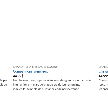
CHANDAILS À MESSAGES ÉQUINS
CHAND
Compagnons silencieux
Chevau
44.99
$
44.99
ée par
Les chevaux, compagnons silencieux des grands tournants de
Chevaux
galope
l’humanité, ont marqué chaque ère de leur empreinte
force i
indélébile, symbole de puissance et de persévérance.
les ens