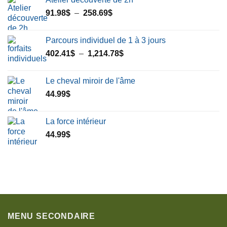
Plage
91.98
$
–
258.69
$
de
prix :
Parcours individuel de 1 à 3 jours
91.98$
Plage
402.41
$
–
1,214.78
$
à
de
258.69$
prix :
Le cheval miroir de l'âme
402.41$
44.99
$
à
1,214.78$
La force intérieur
44.99
$
MENU SECONDAIRE