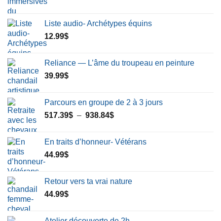
Liste audio- Archétypes équins
12.99
$
Reliance — L’âme du troupeau en peinture
39.99
$
Parcours en groupe de 2 à 3 jours
Plage
517.39
$
–
938.84
$
de
prix :
En traits d’honneur- Vétérans
517.39$
44.99
$
à
938.84$
Retour vers ta vrai nature
44.99
$
Atelier découverte de 2h