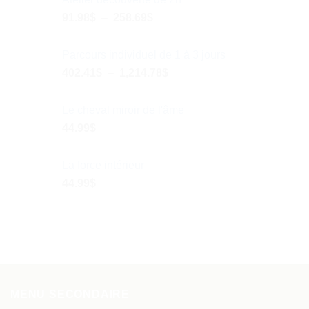
Plage
91.98
$
–
258.69
$
de
prix :
Parcours individuel de 1 à 3 jours
91.98$
Plage
402.41
$
–
1,214.78
$
à
de
258.69$
prix :
Le cheval miroir de l'âme
402.41$
44.99
$
à
1,214.78$
La force intérieur
44.99
$
MENU SECONDAIRE