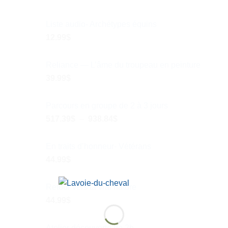
Liste audio- Archétypes équins
12.99
$
Reliance — L’âme du troupeau en peinture
39.99
$
Parcours en groupe de 2 à 3 jours
Plage
517.39
$
–
938.84
$
de
prix :
En traits d’honneur- Vétérans
517.39$
44.99
$
à
938.84$
Retour vers ta vrai nature
44.99
$
Atelier découverte de 2h