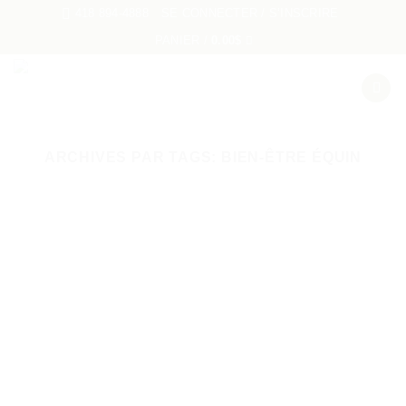
Passer
418 894-4888
SE CONNECTER / S’INSCRIRE
au
PANIER /
0.00
$
contenu
ARCHIVES PAR TAGS:
BIEN-ÊTRE ÉQUIN