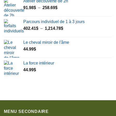
Atelier découverte de 2h
Plage
91.98
$
–
258.69
$
de
prix :
Parcours individuel de 1 à 3 jours
91.98$
Plage
402.41
$
–
1,214.78
$
à
de
258.69$
prix :
Le cheval miroir de l'âme
402.41$
44.99
$
à
1,214.78$
La force intérieur
44.99
$
MENU SECONDAIRE