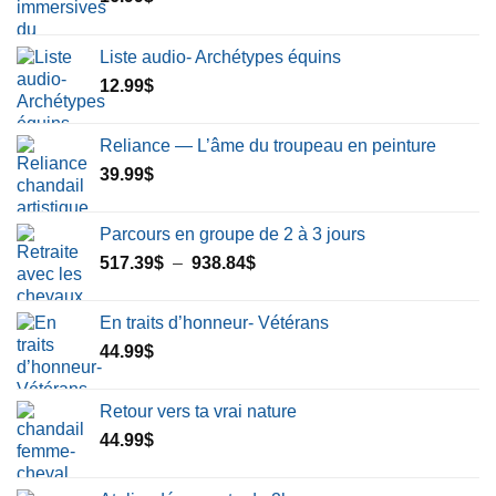
Liste audio- Archétypes équins
12.99
$
Reliance — L’âme du troupeau en peinture
39.99
$
Parcours en groupe de 2 à 3 jours
Plage
517.39
$
–
938.84
$
de
prix :
En traits d’honneur- Vétérans
517.39$
44.99
$
à
938.84$
Retour vers ta vrai nature
44.99
$