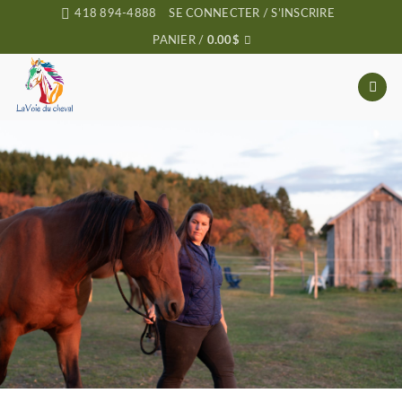
Passer
418 894-4888
SE CONNECTER / S’INSCRIRE
au
PANIER /
0.00
$
contenu